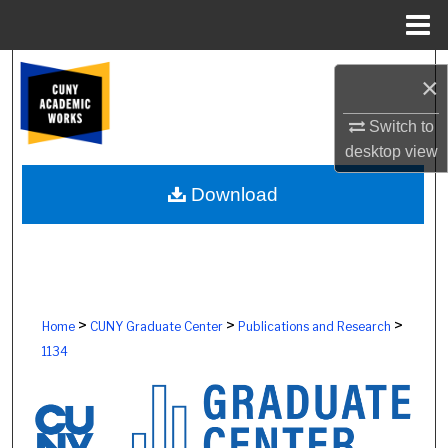
Menu
Home
Search
×
Browse Colleges, Schools, Centers
Switch to
desktop
view
My Account
Download
About
Digital Commons Network™
>
>
>
Home
CUNY Graduate Center
Publications and Research
1134