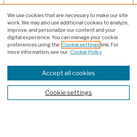
We use cookies that are necessary to make our site
work. We may also use additional cookies to analyze,
improve, and personalize our content and your
digital experience. You can manage your cookie
preferences using the
Cookie settings
link. For
more information, see our
Cookie Policy
Browse
Colleges, Schools, Centers
Accept all cookies
Publications and Research
Theses, Dissertations, and Capstones
Cookie settings
Open Educational Resources
Disciplines
Authors
Author Corner
Author FAQ