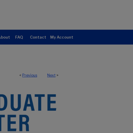
About
FAQ
Contact
My Account
<
Previous
Next
>