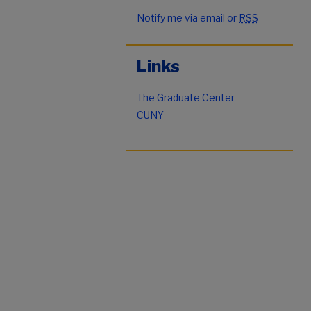
Notify me via email or
RSS
Links
The Graduate Center
CUNY