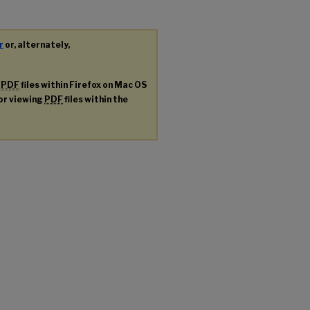
r
or, alternately,
g
PDF
files within Firefox on Mac OS
for viewing
PDF
files within the