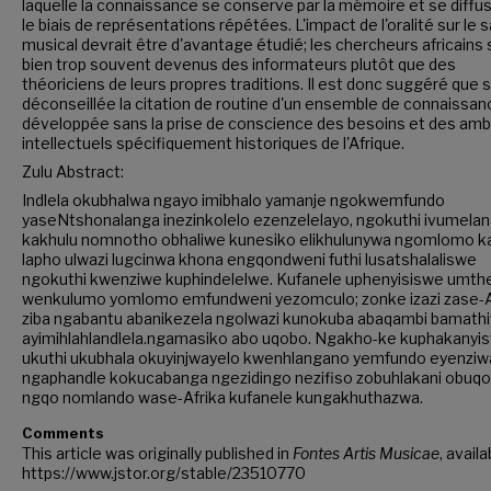
laquelle la connaissance se conserve par la mémoire et se diffu
le biais de représentations répétées. L'impact de l'oralité sur le s
musical devrait être d'avantage étudié; les chercheurs africains
bien trop souvent devenus des informateurs plutôt que des
théoriciens de leurs propres traditions. Il est donc suggéré que s
déconseillée la citation de routine d'un ensemble de connaissan
développée sans la prise de conscience des besoins et des amb
intellectuels spécifiquement historiques de l'Afrique.
Zulu Abstract:
Indlela okubhalwa ngayo imibhalo yamanje ngokwemfundo
yaseNtshonalanga inezinkolelo ezenzelelayo, ngokuthi ivumelan
kakhulu nomnotho obhaliwe kunesiko elikhulunywa ngomlomo k
lapho ulwazi lugcinwa khona engqondweni futhi lusatshalaliswe
ngokuthi kwenziwe kuphindelelwe. Kufanele uphenyisiswe umthe
wenkulumo yomlomo emfundweni yezomculo; zonke izazi zase-A
ziba ngabantu abanikezela ngolwazi kunokuba abaqambi bamathi
ayimihlahlandlela.ngamasiko abo uqobo. Ngakho-ke kuphakanyi
ukuthi ukubhala okuyinjwayelo kwenhlangano yemfundo eyenziw
ngaphandle kokucabanga ngezidingo nezifiso zobuhlakani obuq
ngqo nomlando wase-Afrika kufanele kungakhuthazwa.
Comments
This article was originally published in
Fontes Artis Musicae
, availa
https://www.jstor.org/stable/23510770