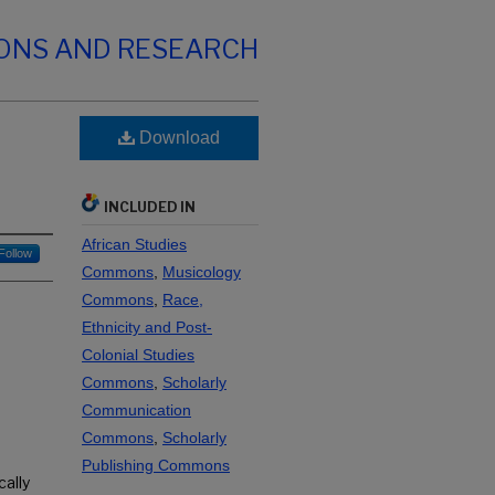
IONS AND RESEARCH
Download
INCLUDED IN
African Studies
Follow
Commons
,
Musicology
Commons
,
Race,
Ethnicity and Post-
Colonial Studies
Commons
,
Scholarly
Communication
Commons
,
Scholarly
Publishing Commons
cally