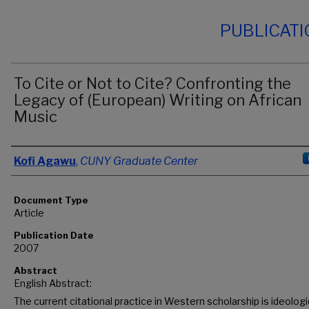
PUBLICAT
To Cite or Not to Cite? Confronting the
Legacy of (European) Writing on African
Music
Authors
Kofi Agawu
,
CUNY Graduate Center
Document Type
Article
Publication Date
2007
Abstract
English Abstract:
The current citational practice in Western scholarship is ideologi