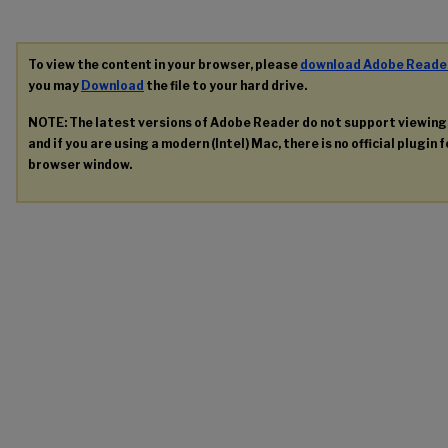
To view the content in your browser, please
download Adobe Reade
you may
Download
the file to your hard drive.
NOTE: The latest versions of Adobe Reader do not support viewin
and if you are using a modern (Intel) Mac, there is no official plugin 
browser window.