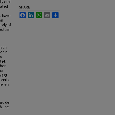
ly oral
nated
SHARE
Facebook
LinkedIn
WhatsApp
Email
Share
rs have
wn
body of
ectual
isch
er in
is
tet.
äher
ler
hlägt
onals,
uellen
urd de
 à une