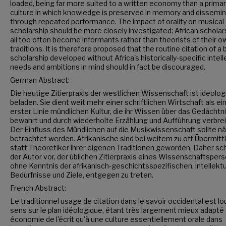
loaded, being far more suited to a written economy than a primari
culture in which knowledge is preserved in memory and dissemi
through repeated performance. The impact of orality on musical
scholarship should be more closely investigated; African schola
all too often become informants rather than theorists of their o
traditions. It is therefore proposed that the routine citation of a 
scholarship developed without Africa's historically-specific intell
needs and ambitions in mind should in fact be discouraged.
German Abstract:
Die heutige Zitierpraxis der westlichen Wissenschaft ist ideolog
beladen. Sie dient weit mehr einer schriftlichen Wirtschaft als ein
erster Linie mündlichen Kultur, die ihr Wissen über das Gedächtn
bewahrt und durch wiederholte Erzählung und Aufführung verbrei
Der Einfluss des Mündlichen auf die Musikwissenschaft sollte n
betrachtet werden. Afrikanische sind bei weitem zu oft Übermitt
statt Theoretiker ihrer eigenen Traditionen geworden. Daher sc
der Autor vor, der üblichen Zitierpraxis eines Wissenschaftspers
ohne Kenntnis der afrikanisch-geschichtsspezifischen, intellekt
Bedürfnisse und Ziele, entgegen zu treten.
French Abstract:
Le traditionnel usage de citation dans le savoir occidental est lo
sens sur le plan idéologique, étant très largement mieux adapté
économie de l'écrit qu'à une culture essentiellement orale dans