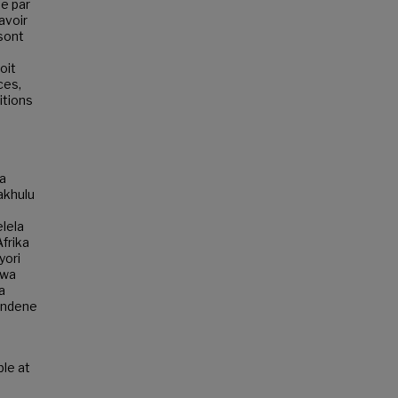
se par
avoir
 sont
oit
ces,
itions
a
akhulu
lela
frika
yori
swa
a
ondene
ble at