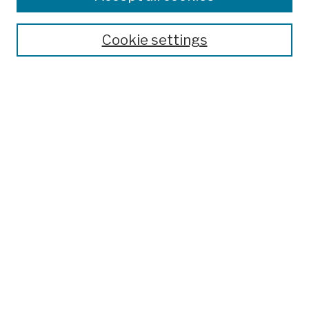
Publications and Research
Theses, Dissertations, and Capstones
Cookie settings
Open Educational Resources
Disciplines
Authors
Author Corner
Author FAQ
Submission Policies
Submit Work
Search
Enter search terms:
Select context to search: