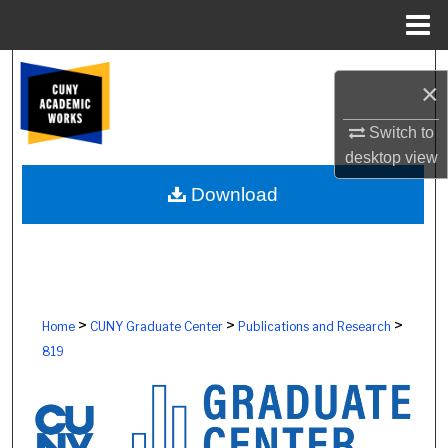
Menu
Home
Search
×
Browse Colleges, Schools, Centers
Switch to
desktop
view
My Account
Download
About
Digital Commons Network™
>
>
>
Home
CUNY Graduate Center
Publications and Research
819