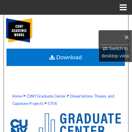
Menu
Home
Search
×
Browse Colleges, Schools, Centers
Switch to
My Account
desktop
view
Download
About
Digital Commons Network™
>
>
Home
CUNY Graduate Center
Dissertations, Theses, and
>
Capstone Projects
5706