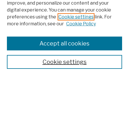
improve, and personalize our content and your
digital experience. You can manage your cookie
preferences using the
Cookie settings
link. For
more information, see our
Cookie Policy
Browse
Colleges, Schools, Centers
Accept all cookies
Publications and Research
Theses, Dissertations, and Capstones
Cookie settings
Open Educational Resources
Disciplines
Authors
Author Corner
Author FAQ
Submission Policies
Submit Work