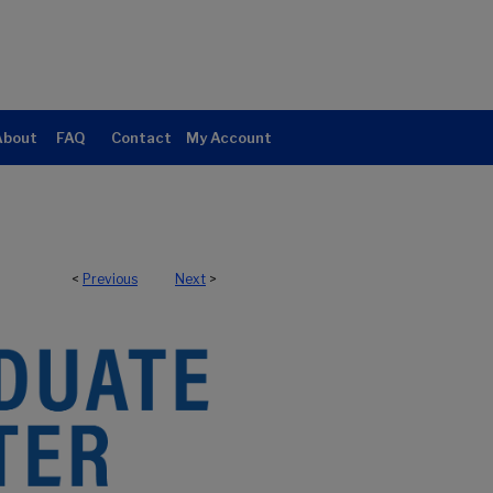
About
FAQ
Contact
My Account
<
Previous
Next
>