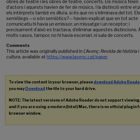
obres de teatre i les obres de teatre, concerts. Els músics feien
d’actors i aquests havien de fer de músics. I la distinció entre el pú
els intèrprets també es diluïa, si és que no s’eliminava del tot. El
semiòlegs —o són semiòtics?— havien explicat que en tot acte
comunicatiu hi havia un emissor, un missatge i un receptor; i
precisament d’això es tractava, d’eliminar aquestes distincions. A
molts casos, tampoc no hi havia escenari, ni sala de concerts.
Comments
This article was originally published in
L'Avenç: Revista de història i
cultura
, available at
https://www.lavenc.cat/paper
To view the content in your browser, please
download Adobe Reade
you may
Download
the file to your hard drive.
NOTE: The latest versions of Adobe Reader do not support viewin
and if you are using a modern (Intel) Mac, there is no official plugin 
browser window.