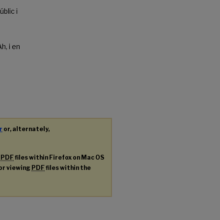
blic i
s
h, i en
r
or, alternately,
g
PDF
files within Firefox on Mac OS
for viewing
PDF
files within the