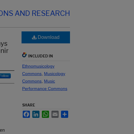
IONS AND RESEARCH
Download
nys
nir
INCLUDED IN
Ethnomusicology
Commons
,
Musicology
Follow
Commons
,
Music
Performance Commons
SHARE
Facebook
LinkedIn
WhatsApp
Email
Share
ven